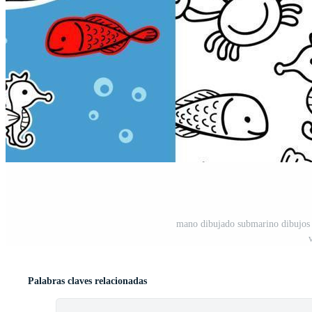
mano dibujado submarino dibujos 
Palabras claves relacionadas