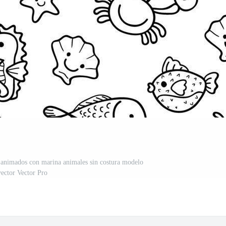
animados con marina animales sin costura modelo
vector Vector Pro