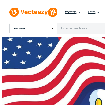
Vectores
Fotos
Vectores
Todas Imágenes
Fotos
PNGs
PSDs
SVGs
Plantillas
Vectores
Videos
Gráficos en Movimiento
Imágenes Editoriales
Eventos Editoriales