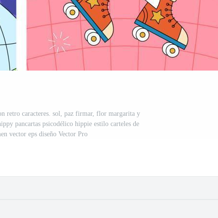
 retro caracteres. sol, paz firmar, flor margarita y
ppy pancartas psicodélico hippie estilo carteles de
n vector eps diseño Vector Pro