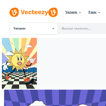
Vectores
Fotos
Vectores
Todas Imágenes
Fotos
PNGs
PSDs
SVGs
Plantillas
Vectores
Videos
Gráficos en Movimiento
Imágenes Editoriales
Eventos Editoriales