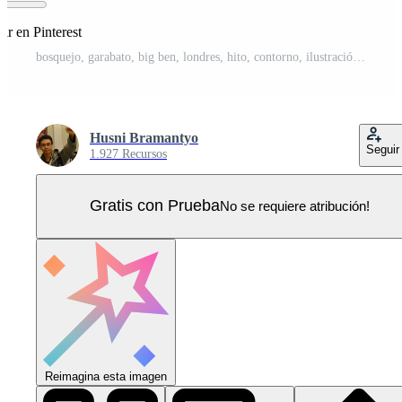
ir en Pinterest
bosquejo, garabato, big ben, londres, hito, contorno, ilustración Vector Pro
Husni Bramantyo
Seguir
1.927 Recursos
Gratis con Prueba
No se requiere atribución!
Reimagina esta imagen