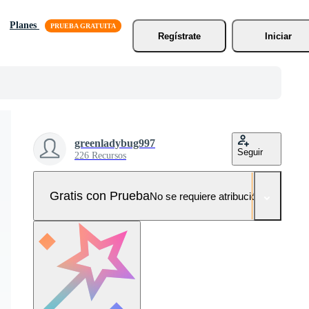
Planes
Regístrate
Iniciar
greenladybug997
Seguir
226 Recursos
Gratis con Prueba
No se requiere atribución!