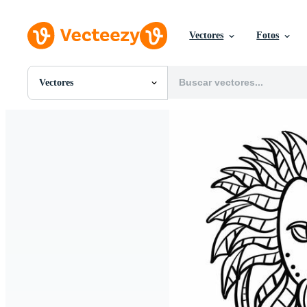
Vectores
Fotos
Vectores
Todas Imágenes
Fotos
PNGs
PSDs
SVGs
Plantillas
Vectores
Videos
Gráficos en Movimiento
Imágenes Editoriales
Eventos Editoriales