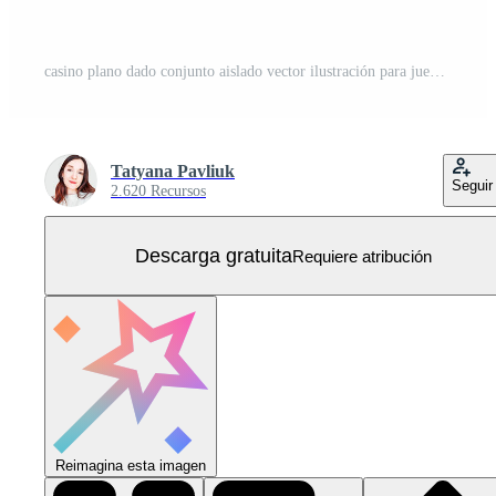
casino plano dado conjunto aislado vector ilustración para juego juegos diseño, mesa o tablero juegos dados y póker. blanco cubitos con aleatorio números de negro puntos o pepitas y redondeado bordes Vector Gratis
Tatyana Pavliuk
Seguir
2.620 Recursos
Descarga gratuita
Requiere atribución
Reimagina esta imagen