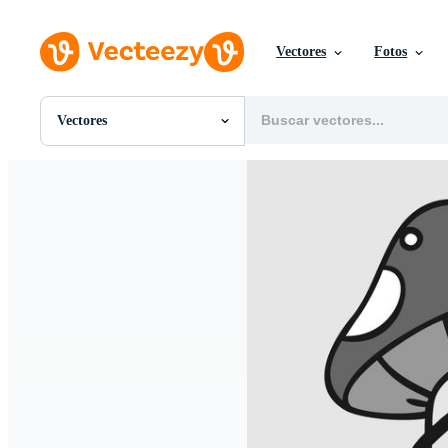
Vectores
Fotos
Vectores
Todas Imágenes
Fotos
PNGs
PSDs
SVGs
Plantillas
Vectores
Videos
Gráficos en Movimiento
Imágenes Editoriales
Eventos Editoriales