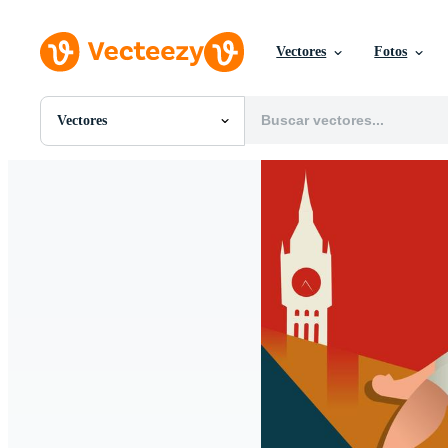
Vectores
Fotos
Vectores
Todas Imágenes
Fotos
PNGs
PSDs
SVGs
Plantillas
Vectores
Videos
Gráficos en Movimiento
Imágenes Editoriales
Eventos Editoriales