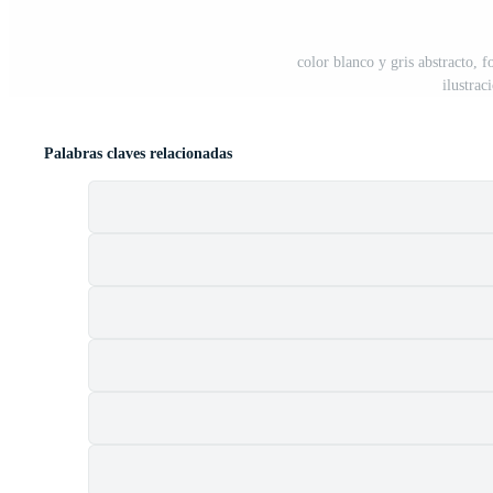
color blanco y gris abstracto,
ilustrac
Palabras claves relacionadas