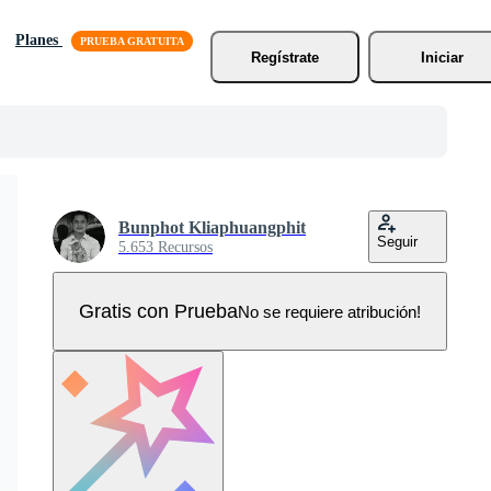
Planes
Regístrate
Iniciar
Bunphot Kliaphuangphit
Seguir
5.653 Recursos
Gratis con Prueba
No se requiere atribución!