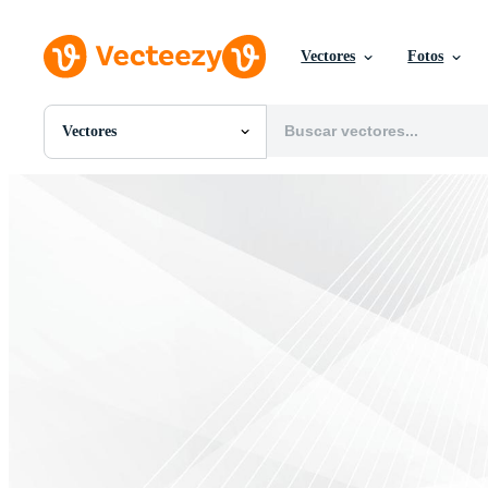
Vectores
Fotos
Vectores
Todas Imágenes
Fotos
PNGs
PSDs
SVGs
Plantillas
Vectores
Videos
Gráficos en Movimiento
Imágenes Editoriales
Eventos Editoriales