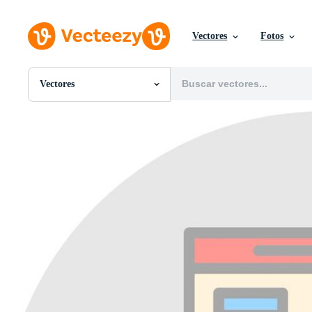
Vectores
Fotos
Vectores
Todas Imágenes
Fotos
PNGs
PSDs
SVGs
Plantillas
Vectores
Videos
Gráficos en Movimiento
Imágenes Editoriales
Eventos Editoriales