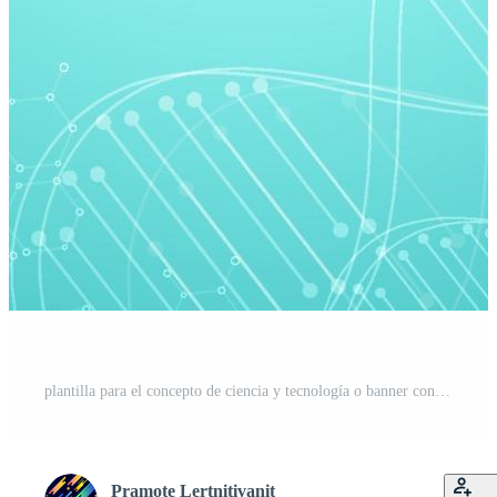
plantilla para el concepto de ciencia y tecnología o banner con moléculas de adn. Vector Gratis
Pramote Lertnitivanit