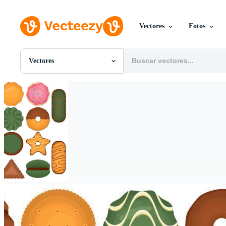
Vectores
Fotos
Vectores
Todas Imágenes
Fotos
PNGs
PSDs
SVGs
Plantillas
Vectores
Videos
Gráficos en Movimiento
Imágenes Editoriales
Eventos Editoriales