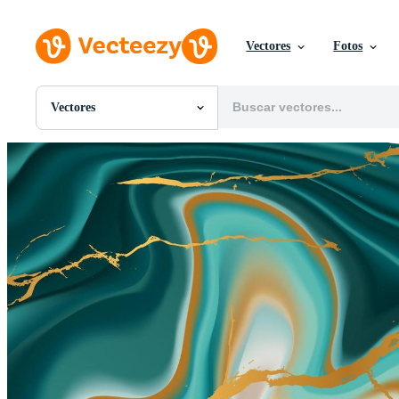
Vectores
Fotos
Vectores
Todas Imágenes
Fotos
PNGs
PSDs
SVGs
Plantillas
Vectores
Videos
Gráficos en Movimiento
Imágenes Editoriales
Eventos Editoriales