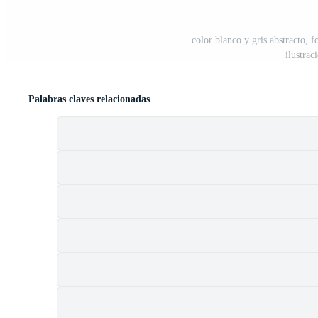
color blanco y gris abstracto,
ilustrac
Palabras claves relacionadas