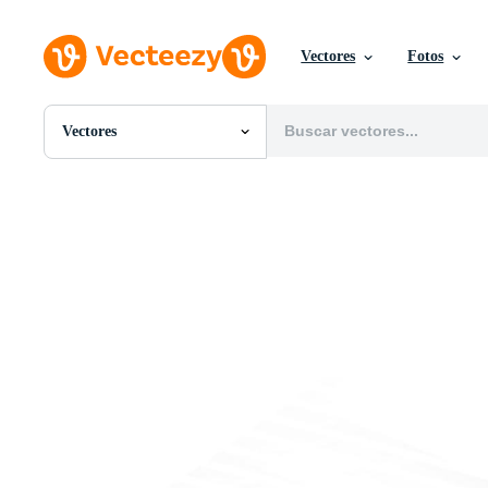
Vectores
Fotos
Vectores
Todas Imágenes
Fotos
PNGs
PSDs
SVGs
Plantillas
Vectores
Videos
Gráficos en Movimiento
Imágenes Editoriales
Eventos Editoriales