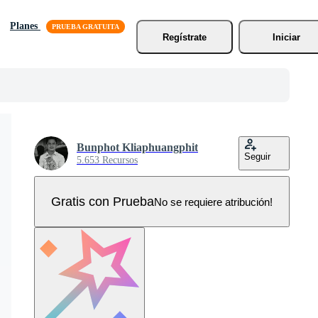
Planes
Regístrate
Iniciar
Bunphot Kliaphuangphit
Seguir
5.653 Recursos
Gratis con Prueba
No se requiere atribución!