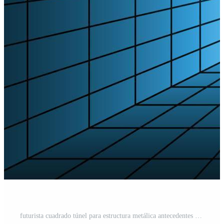
futurista cuadrado túnel para estructura metálica antecedentes Pro Vector y Pro SVG