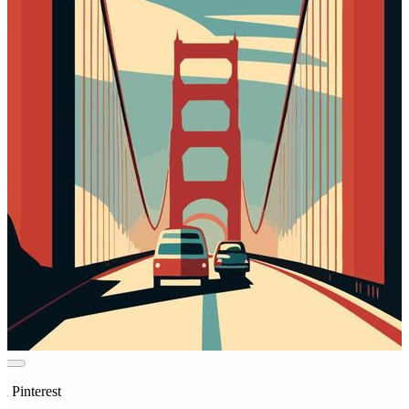
n Pinterest