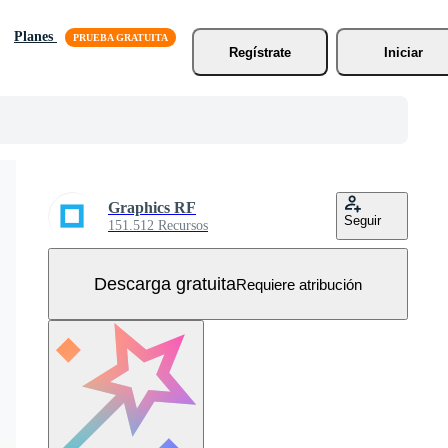
Planes
Regístrate
Iniciar
Graphics RF
Seguir
151.512 Recursos
Descarga gratuita
Requiere atribución