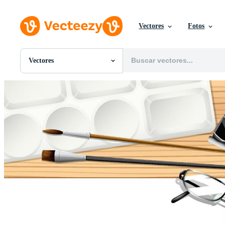
Vectores
Fotos
Vectores
Todas Imágenes
Fotos
PNGs
PSDs
SVGs
Plantillas
Vectores
Videos
Gráficos en Movimiento
Imágenes Editoriales
Eventos Editoriales