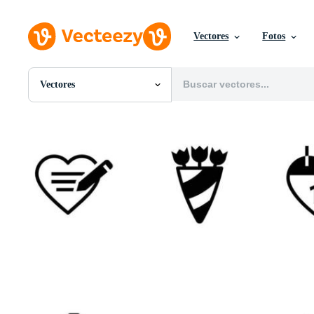
Vectores
Fotos
Vectores
Todas Imágenes
Fotos
PNGs
PSDs
SVGs
Plantillas
Vectores
Videos
Gráficos en Movimiento
Imágenes Editoriales
Eventos Editoriales