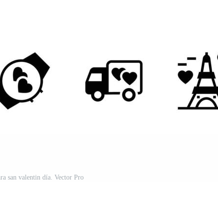
ra san valentin día. Vector Pro