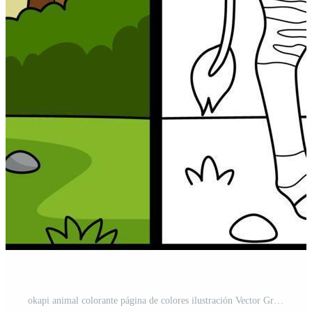
okapi animal colorante página de colores ilustración Vector Gratis