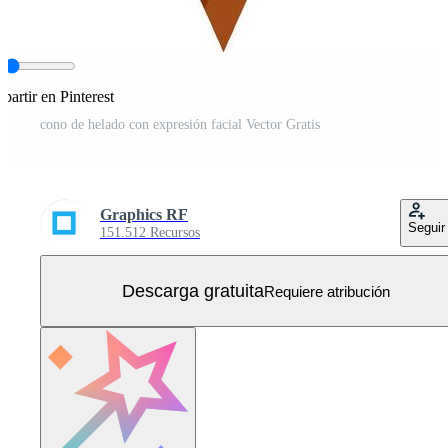
artir en Pinterest
cono de helado con expresión facial Vector Gratis
Graphics RF
Seguir
151.512 Recursos
Descarga gratuita
Requiere atribución