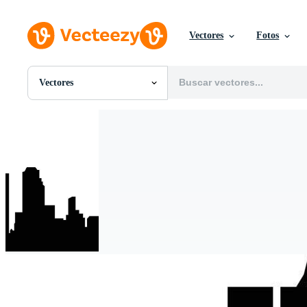
Vectores
Fotos
Vectores
Todas Imágenes
Fotos
PNGs
PSDs
SVGs
Plantillas
Vectores
Videos
Gráficos en Movimiento
Imágenes Editoriales
Eventos Editoriales