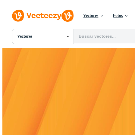
Vectores
Fotos
Vectores
Todas Imágenes
Fotos
PNGs
PSDs
SVGs
Plantillas
Vectores
Videos
Gráficos en Movimiento
Imágenes Editoriales
Eventos Editoriales