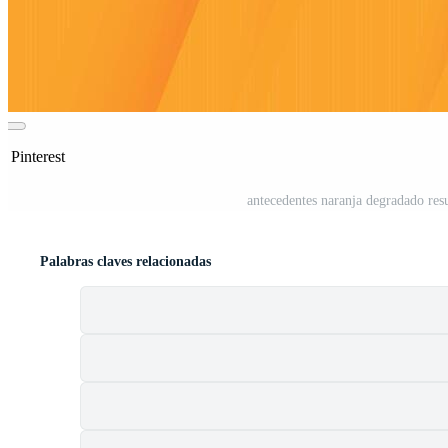
n Pinterest
antecedentes naranja degradado resu
Palabras claves relacionadas