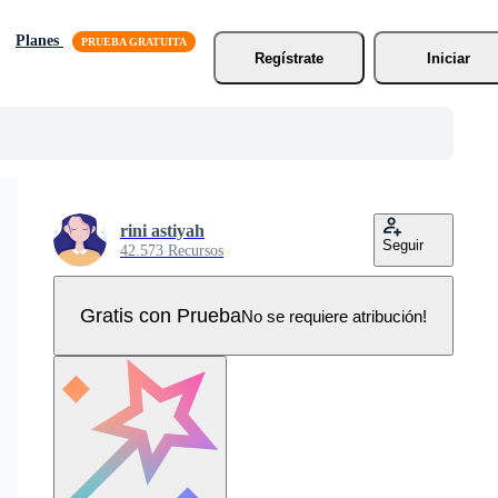
Planes
Regístrate
Iniciar
rini astiyah
Seguir
42.573 Recursos
Gratis con Prueba
No se requiere atribución!