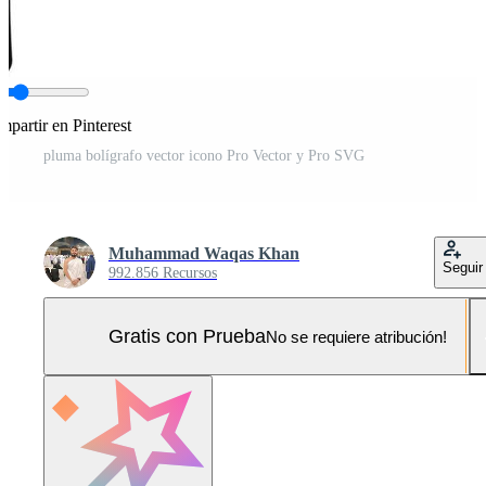
partir en Pinterest
pluma bolígrafo vector icono Pro Vector y Pro SVG
Muhammad Waqas Khan
Seguir
992.856 Recursos
Gratis con Prueba
No se requiere atribución!