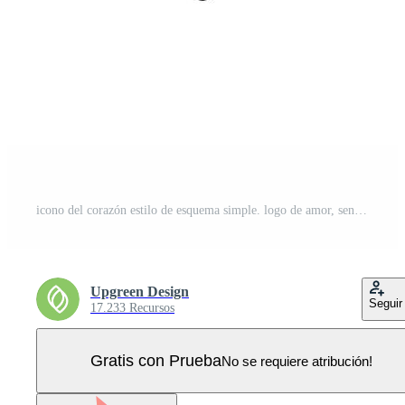
icono del corazón estilo de esquema simple. logo de amor, sentimiento, romance, decoración de maleza, como, concepto de emoción. símbolo de línea delgada negra. diseño de ilustración vectorial aislado sobre fondo blanco. eps 10. Vector Pro
Upgreen Design
Seguir
17.233 Recursos
Gratis con Prueba
No se requiere atribución!