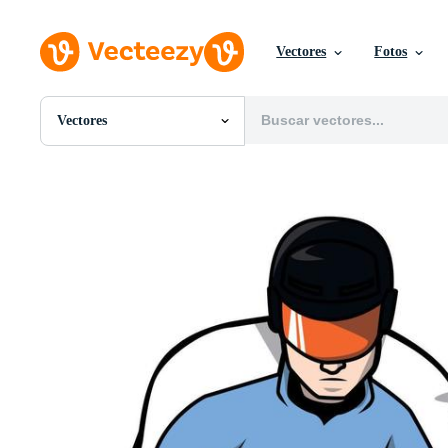
Vectores
Fotos
Vectores
Todas Imágenes
Fotos
PNGs
PSDs
SVGs
Plantillas
Vectores
Videos
Gráficos en Movimiento
Imágenes Editoriales
Eventos Editoriales