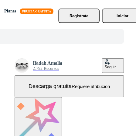
Planes
Regístrate
Iniciar
Ifadah Amalia
Seguir
2.792 Recursos
Descarga gratuita
Requiere atribución