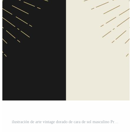
ilustración de arte vintage dorado de cara de sol masculino Pro Vector y Pro SVG