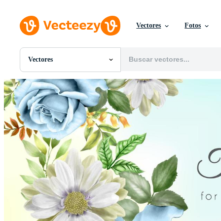
Vectores
Fotos
Vectores
Todas Imágenes
Fotos
PNGs
PSDs
SVGs
Plantillas
Vectores
Videos
Gráficos en Movimiento
Imágenes Editoriales
Eventos Editoriales