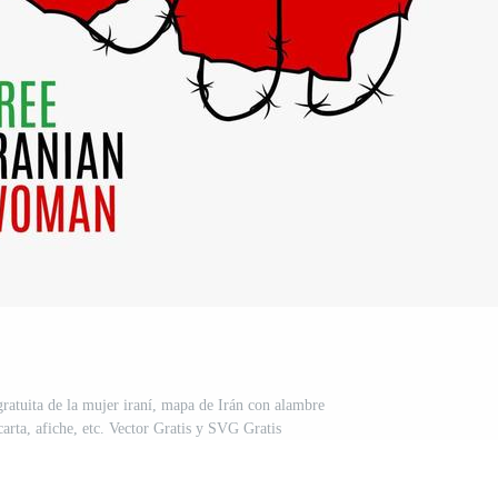
gratuita de la mujer iraní, mapa de Irán con alambre
arta, afiche, etc. Vector Gratis y SVG Gratis