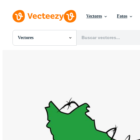
Vectores
Fotos
Vectores
Todas Imágenes
Fotos
PNGs
PSDs
SVGs
Plantillas
Vectores
Videos
Gráficos en Movimiento
Imágenes Editoriales
Eventos Editoriales