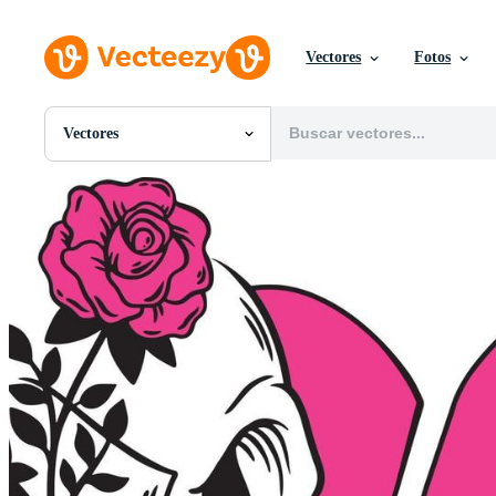
Vectores
Fotos
Vectores
Todas Imágenes
Fotos
PNGs
PSDs
SVGs
Plantillas
Vectores
Videos
Gráficos en Movimiento
Imágenes Editoriales
Eventos Editoriales