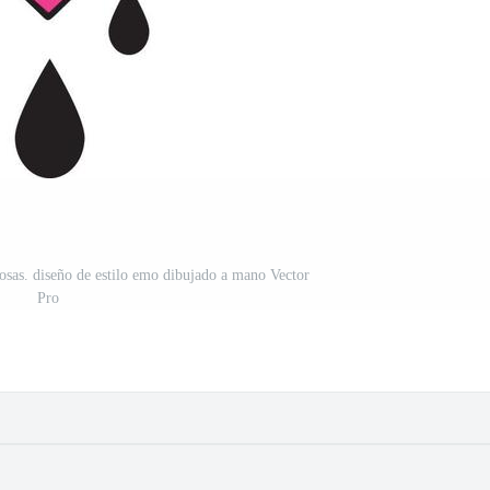
rosas. diseño de estilo emo dibujado a mano Vector
Pro