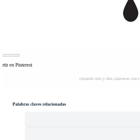
tir en Pinterest
corazón roto y dos calaveras con 
Palabras claves relacionadas