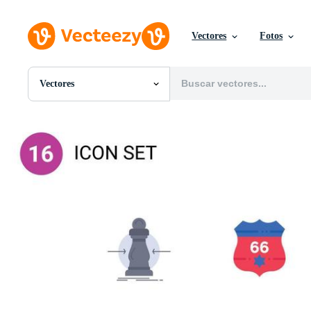
Vectores
Fotos
Vectores
Todas Imágenes
Fotos
PNGs
PSDs
SVGs
Plantillas
Vectores
Videos
Gráficos en Movimiento
Imágenes Editoriales
Eventos Editoriales