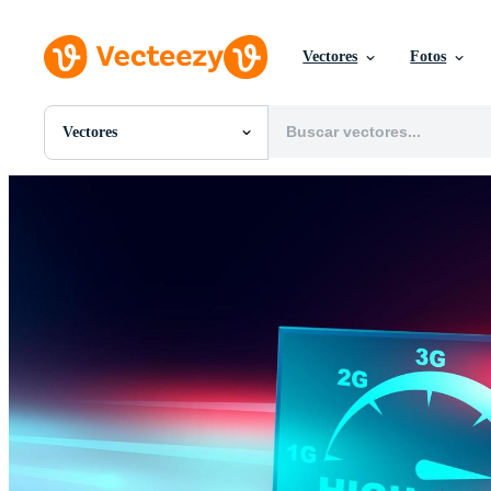
Vectores
Fotos
Vectores
Todas Imágenes
Fotos
PNGs
PSDs
SVGs
Plantillas
Vectores
Videos
Gráficos en Movimiento
Imágenes Editoriales
Eventos Editoriales