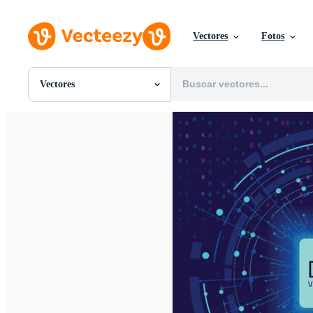
Vectores
Fotos
Vectores
Todas Imágenes
Fotos
PNGs
PSDs
SVGs
Plantillas
Vectores
Videos
Gráficos en Movimiento
Imágenes Editoriales
Eventos Editoriales