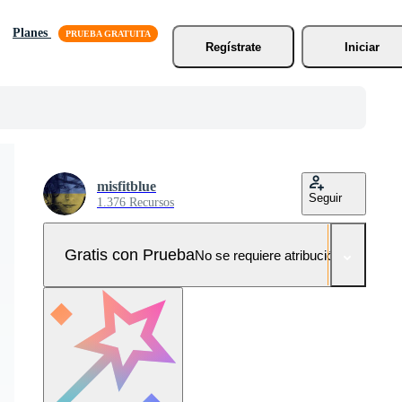
Planes
Regístrate
Iniciar
misfitblue
Seguir
1.376 Recursos
Gratis con Prueba
No se requiere atribución!