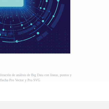
lización de análisis de Big Data con líneas, puntos y
 flecha Pro Vector y Pro SVG