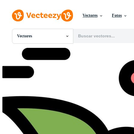
Vectores
Fotos
Vectores
Todas Imágenes
Fotos
PNGs
PSDs
SVGs
Plantillas
Vectores
Videos
Gráficos en Movimiento
Imágenes Editoriales
Eventos Editoriales