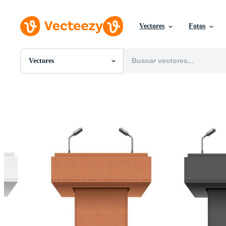
Vectores
Fotos
Vectores
Todas Imágenes
Fotos
PNGs
PSDs
SVGs
Plantillas
Vectores
Videos
Gráficos en Movimiento
Imágenes Editoriales
Eventos Editoriales