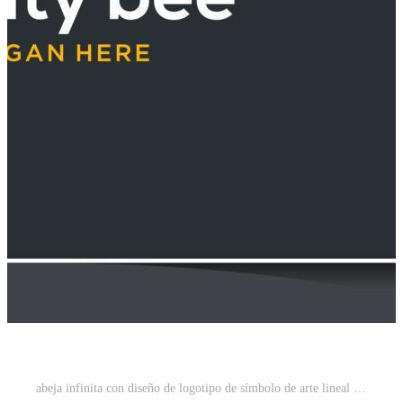
abeja infinita con diseño de logotipo de símbolo de arte lineal y tarjeta de visita Vector Gratis y SVG Gratis