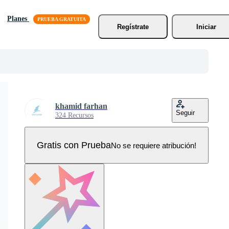
Planes
Regístrate
Iniciar
khamid farhan
Seguir
324 Recursos
Gratis con Prueba
No se requiere atribución!