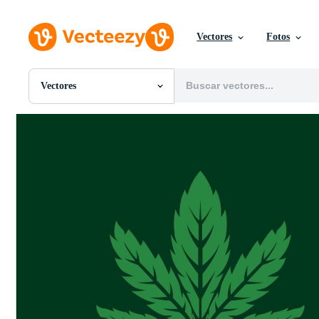
Vectores
Fotos
Vectores
Todas Imágenes
Fotos
PNGs
PSDs
SVGs
Plantillas
Vectores
Videos
Gráficos en Movimiento
Imágenes Editoriales
Eventos Editoriales