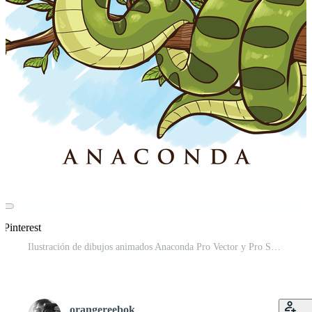
 Pinterest
Ilustración de dibujos animados Anaconda Pro Vector y Pro SVG
orangereebok