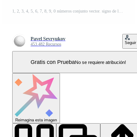
1, 2, 3, 4, 5, 6, 7, 8, 9, 0 números conjunto vector. signo de luz de marquesina de fuente. bombilla de lámpara de brillo retro realista. dígito que brilla intensamente eléctrico 3d. luz iluminada de época. estilo casino. ilustración del alfabeto Vector Pro
Pavel Sevryukov
Seguir
453.482 Recursos
Gratis con Prueba
No se requiere atribución!
Reimagina esta imagen