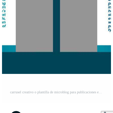
carrusel creativo o plantilla de microblog para publicaciones en redes sociales. banner premium y plantilla de alimentación para anuncios o publicaciones en redes sociales con tema azul degradado Vector Gratis y SVG Gratis