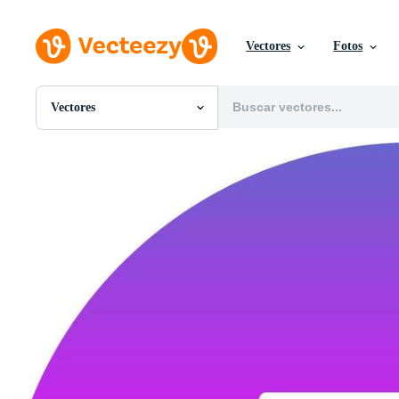
Vectores
Fotos
Vectores
Todas Imágenes
Fotos
PNGs
PSDs
SVGs
Plantillas
Vectores
Videos
Gráficos en Movimiento
Imágenes Editoriales
Eventos Editoriales