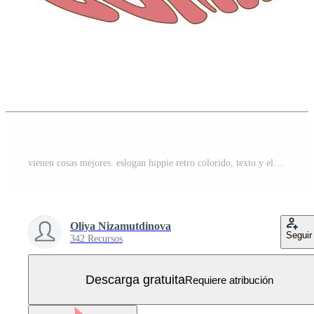
vienen cosas mejores. eslogan hippie retro colorido, texto y elementos maravillosos de los años 70 para camiseta gráfica. cita vintage motivacional e inspiradora, diseño de texto con letras para afiches, camisetas, tarjetas Vector Gratis
Oliya Nizamutdinova
Seguir
342 Recursos
Descarga gratuita
Requiere atribución