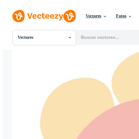
Vectores
Fotos
Vectores
Todas Imágenes
Fotos
PNGs
PSDs
SVGs
Plantillas
Vectores
Videos
Gráficos en Movimiento
Imágenes Editoriales
Eventos Editoriales