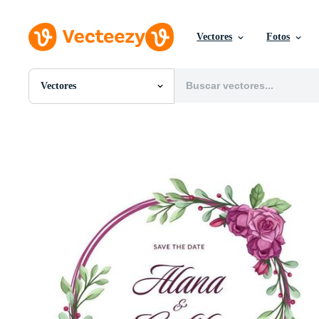
Vectores
Fotos
Vectores
Todas Imágenes
Fotos
PNGs
PSDs
SVGs
Plantillas
Vectores
Videos
Gráficos en Movimiento
Imágenes Editoriales
Eventos Editoriales