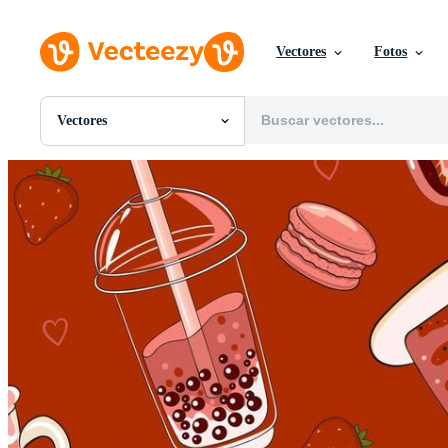
Vectores
Fotos
Vectores
Todas Imágenes
Fotos
PNGs
PSDs
SVGs
Plantillas
Vectores
Videos
Gráficos en Movimiento
Imágenes Editoriales
Eventos Editoriales