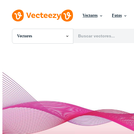
Vectores
Fotos
Vectores
Todas Imágenes
Fotos
PNGs
PSDs
SVGs
Plantillas
Vectores
Videos
Gráficos en Movimiento
Imágenes Editoriales
Eventos Editoriales