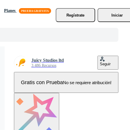
Planes
Regístrate
Iniciar
Juicy Studios ltd
Seguir
3.486 Recursos
Gratis con Prueba
No se requiere atribución!