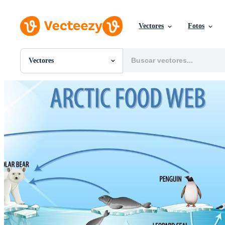
Vectores
Fotos
Vectores
Todas Imágenes
Fotos
PNGs
PSDs
SVGs
Plantillas
Vectores
Videos
Gráficos en Movimiento
Imágenes Editoriales
Eventos Editoriales