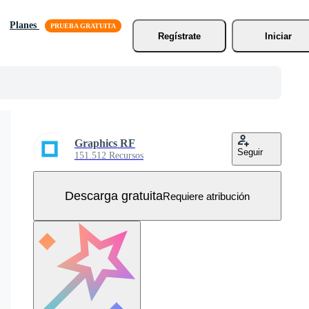
Planes
Regístrate
Iniciar
Graphics RF
Seguir
151.512 Recursos
Descarga gratuita
Requiere atribución