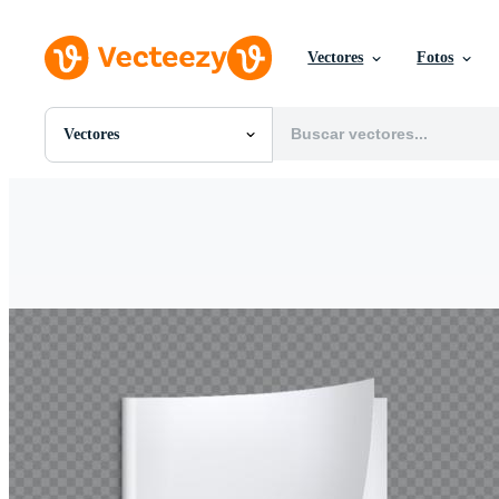
Vectores
Fotos
Vectores
Todas Imágenes
Fotos
PNGs
PSDs
SVGs
Plantillas
Vectores
Videos
Gráficos en Movimiento
Imágenes Editoriales
Eventos Editoriales