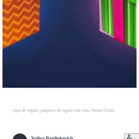
cajas de regalo, paquetes de regalo con cinta Vector Gratis
Yuliya Pauliukevich