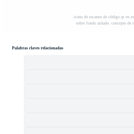
icono de escaneo de código qr en est
sobre fondo aislado. concepto de n
Palabras claves relacionadas