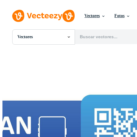
Vectores
Fotos
Vectores
Todas Imágenes
Fotos
PNGs
PSDs
SVGs
Plantillas
Vectores
Videos
Gráficos en Movimiento
Imágenes Editoriales
Eventos Editoriales